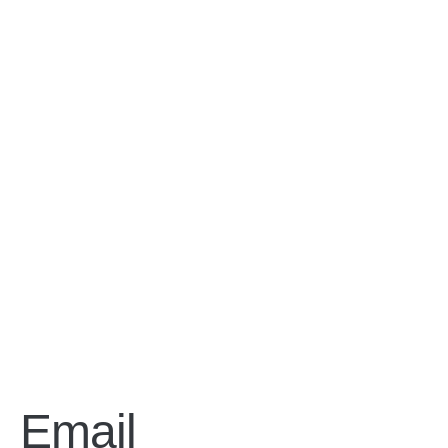
Accueil
Merc
Vous serez 
Email