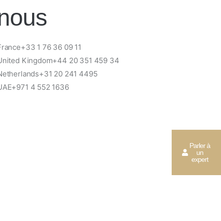
nous
France+33 1 76 36 09 11
United Kingdom+44 20 351 459 34
Netherlands+31 20 241 4495
UAE+971 4 552 1636
Parler à
un
expert