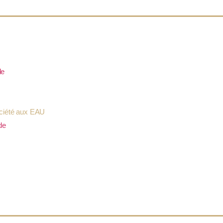
le
ociété aux EAU
de