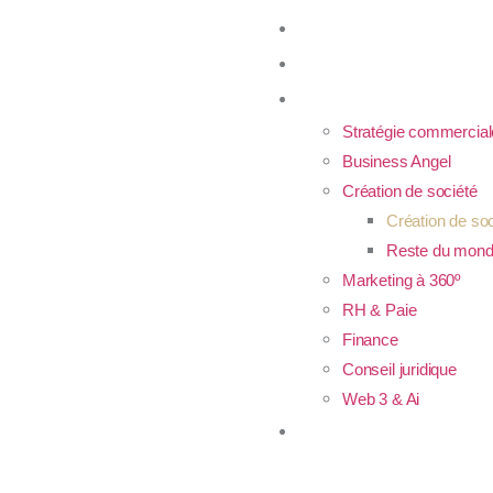
Accueil
À propos
Services
Stratégie commercial
Business Angel
Création de société
Création de so
Reste du mon
Marketing à 360º
RH & Paie
Finance
Conseil juridique
Web 3 & Ai
Contactez Nous